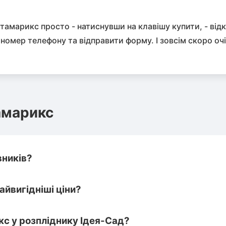
 тамарикс просто - натиснувши на клавішу купити, - від
номер телефону та відправити форму. І зовсім скоро очі
амарикс
вників?
айвигідніші ціни?
с у розпліднику Ідея-Сад?