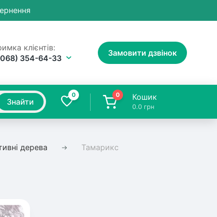
вернення
имка клієнтів:
Замовити дзвінок
(068) 354-64-33
0
0
Кошик
Знайти
0.0
грн
тивні дерева
Тамарикс