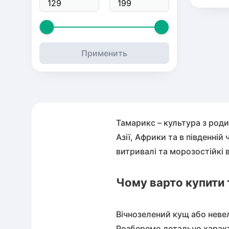
Саджа
Перси
Ожин
Ялиця
Дерен
Чемер
Применить
Гуаява
Інжир
Смор
Псевд
Штамб
Оливк
Некта
Агрус
Тис
Бузок
Тамарикс – культура з роди
Мирт
Алича
Виног
Кипар
Жасми
Азії, Африки та в південні
витривалі та морозостійкі 
Мушм
Айва
Актині
Самш
Будле
Чому варто купити
Хурма
Ірга
Лавро
Вічнозелений кущ або невел
Шовк
Ківі
Кизил
Розберемо детально харак