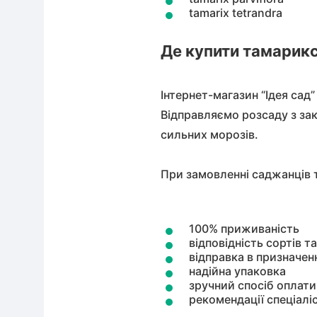
tamarix tetrandra
Де купити тамарикс
Інтернет-магазин “Ідея сад
Відправляємо розсаду з за
сильних морозів.
При замовленні саджанців т
100% приживаність
відповідність сортів т
відправка в призначен
надійна упаковка
зручний спосіб оплати
рекомендації спеціалі