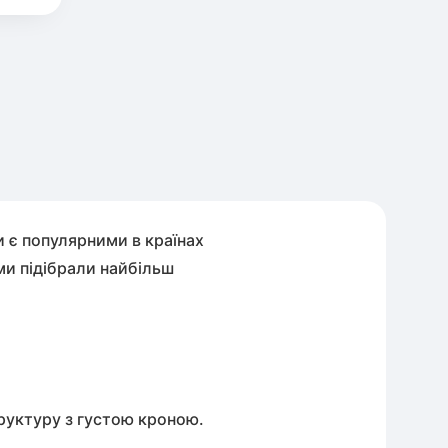
и є популярними в країнах
 ми підібрали найбільш
труктуру з густою кроною.