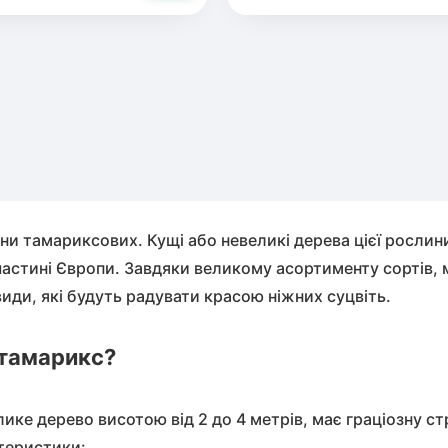
Кора соснова
нці банана
к
а
ник (морозник)
мульчування
 (гуава)
ний персик
одина
отсуга
ові троянди
ове Дерево
рин
ни тамариксових. Кущі або невеликі дерева цієї рослин
рад
исовик
н (Чубушник)
й частині Європи. Завдяки великому асортименту сортів,
види, які будуть радувати красою ніжних суцвіть.
ула
дія
ит
я
 тамарикс?
вишня
ике дерево висотою від 2 до 4 метрів, має граціозну с
овиця
ьник
теристики: