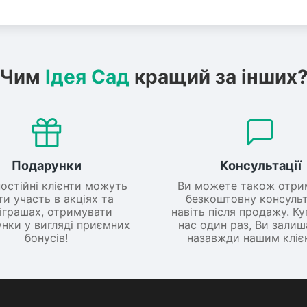
Чим
Ідея Сад
кращий за інших
Подарунки
Консультації
постійні клієнти можуть
Ви можете також отри
ти участь в акціях та
безкоштовну консульт
іграшах, отримувати
навіть після продажу. К
нки у вигляді приємних
нас один раз, Ви зали
бонусів!
назавжди нашим кліє