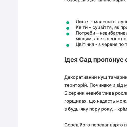
Бобов
Абрик
(Жерн
Листя - маленьке, лус
Квіти – суцвіття, як п
Потреби – невибагливи
Обліп
Калин
місцям, але з легкіст
Цвітіння - з червня по 
Кизил
Пірак
Ідея Сад пропонує 
Дипло
Бузин
Декоративний кущ тамарикс
територій. Починаючи від 
Бісерник невибаглива росл
Азіат
горщиках, що надасть можл
в будь-яку пору року, - крі
Серед його переваг варто п