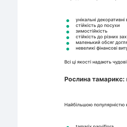
унікальні декоративні
стійкість до посухи
зимостійкість
стійкість до різних з
маленький обсяг догл
невеликі фінансові ви
Всі ці якості надають чудо
Рослина тамарикс: 
Найбільшою популярністю к
tamarix parviflora