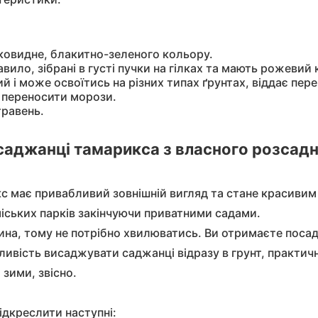
ник
ос
овець)
ковидне, блакитно-зеленого кольору.
равило, зібрані в густі пучки на гілках та мають рожевий 
й і може освоїтись на різних типах ґрунтах, віддає пере
иха
а
ю переносити морози.
травень.
анта
саджанці тамарикса з власного розсад
идная слива
а
 має привабливий зовнішній вигляд та стане красивим
міських парків закінчуючи приватними садами.
ина, тому не потрібно хвилюватись. Ви отримаєте посад
ська груша
ивість висаджувати саджанці відразу в грунт, практич
м зими, звісно.
ідкреслити наступні: