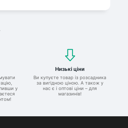
?
Низькі ціни
мувати
Ви купуєте товар із розсадника
ацію,
за вигідною ціною. А також у
упивши у
нас є і оптові ціни – для
шаєтеся
магазинів!
нтом!