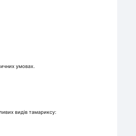
тичних умовах.
ливих видів тамариксу: