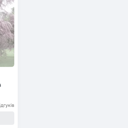
й
ідгуків