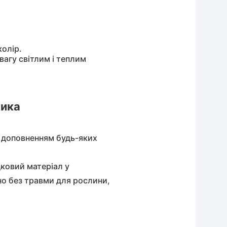
колір.
вагу світлим і теплим
ника
 доповненням будь-яких
ковий матеріал у
но без травми для рослини,