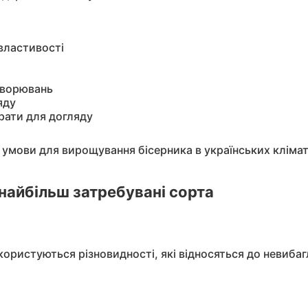
 властивості
ахворювань
яду
трати для догляду
ві умови для вирощування бісерника в українських кліма
найбільш затребувані сорта
ористуються різновидності, які відносяться до невибаг