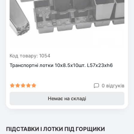
Рослини що в'ються
Гліцинія (Вістерія)
Жимолость декоративна
Плющ
Клематіс
Код товару: 1054
Транспортні лотки 10х8.5х10шт. L57х23хh6
0 відгуків
Немає на складі
ПІДСТАВКИ І ЛОТКИ ПІД ГОРЩИКИ