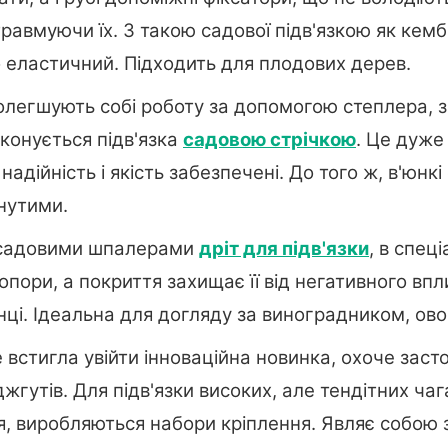
травмуючи їх. З такою садової підв'язкою як кемб
о еластичний. Підходить для плодових дерев.
олегшують собі роботу за допомогою степлера, з
конується підв'язка
садовою стрічкою
. Це дуже
надійність і якість забезпечені. До того ж, в'юн
нутими.
 садовими шпалерами
дріт для підв'язки
, в спец
 опори, а покриття захищає її від негативного впл
онці. Ідеальна для догляду за виноградником, о
встигла увійти інноваційна новинка, охоче заст
гутів. Для підв'язки високих, але тендітних ча
, виробляються набори кріплення. Являє собою з