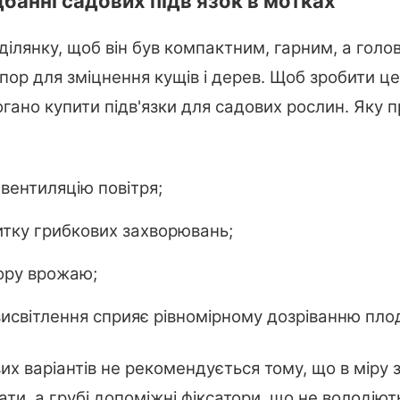
дбанні садових підв'язок в мотках
янку, щоб він був компактним, гарним, а голов
опор для зміцнення кущів і дерев. Щоб зробити ц
огано купити підв'язки для садових рослин. Яку 
вентиляцію повітря;
тку грибкових захворювань;
ору врожаю;
висвітлення сприяє рівномірному дозріванню плод
х варіантів не рекомендується тому, що в міру 
ти, а грубі допоміжні фіксатори, що не володіют