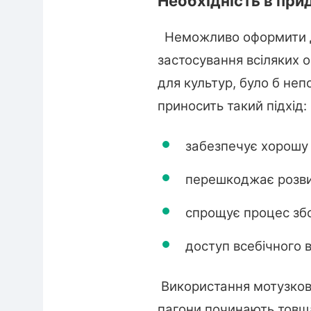
Необхідність в при
Неможливо оформити діл
застосування всіляких 
для культур, було б неп
приносить такий підхід:
забезпечує хорошу 
перешкоджає розви
спрощує процес зб
доступ всебічного 
Використання мотузкови
пагони починають товща