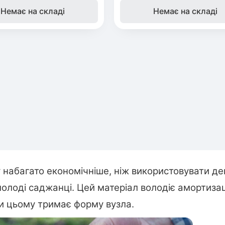
Немає на складі
Немає на складі
Бобовник
ос
(Жерновець)
иха
Калина
Піраканта
идная слива
Бузина
ська груша
у набагато економічніше, ніж використовувати де
олоді саджанці. Цей матеріал володіє амортиза
ри цьому тримає форму вузла.