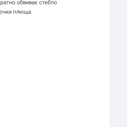
уратно обвиває стебло
ілочки плюща.