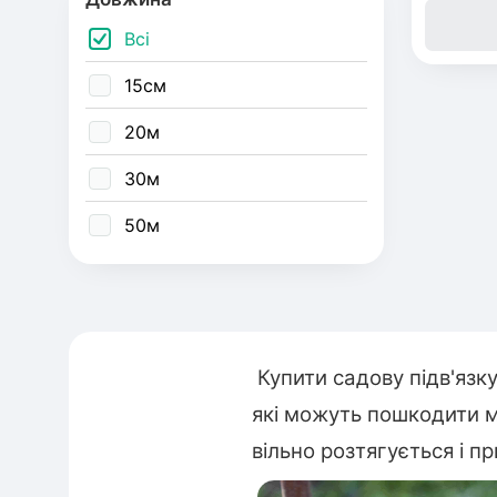
Всі
Абрик
15см
20м
Обліп
30м
Кизил
50м
Дипло
Азіат
Купити садову підв'язк
які можуть пошкодити м
вільно розтягується і п