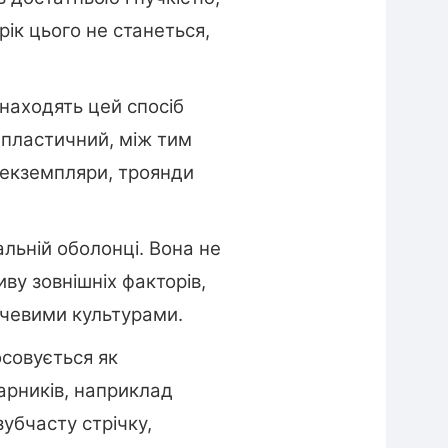
рік цього не станеться,
находять цей спосіб
 пластичний, між тим
кі екземпляри, троянди
іальній оболонці. Вона не
иву зовнішніх факторів,
вочевими культурами.
осовується як
гарників, наприклад
убчасту стрічку,