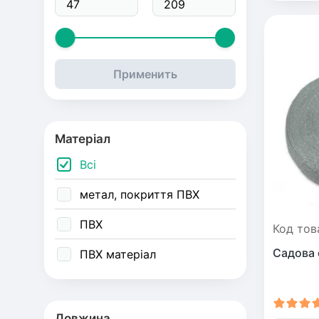
Кора 
Саджа
Перси
Ожин
мульч
Применить
Гуаява
Інжир
Смор
Оливк
Некта
Агрус
Матеріал
Всі
Мирт
Алича
Виног
метал, покриття ПВХ
Мушм
Айва
Актині
ПВХ
Код тов
Садова 
ПВХ матеріал
Хурма
Ірга
Шовк
Ківі
Довжина