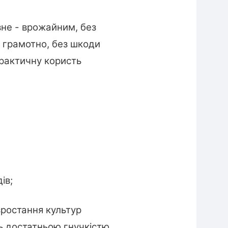
не - врожайним, без
е грамотно, без шкоди
практичну користь
ів;
зростання культур
ь достатньою гнучкістю,