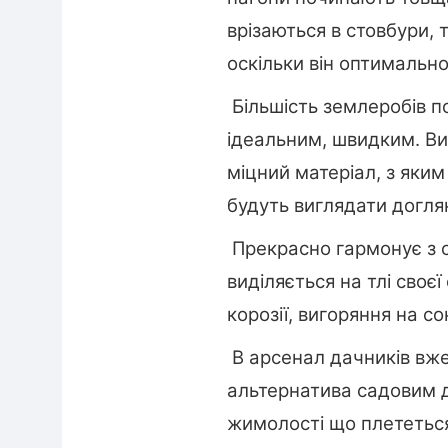
врізаються в стовбури, 
оскільки він оптимальн
Більшість землеробів п
ідеальним, швидким. Ви
міцний матеріал, з яким 
будуть виглядати догля
Прекрасно гармонує з
виділяється на тлі своєї
корозії, вигоряння на с
В арсенал дачників вже 
альтернатива садовим дж
жимолості що плететься