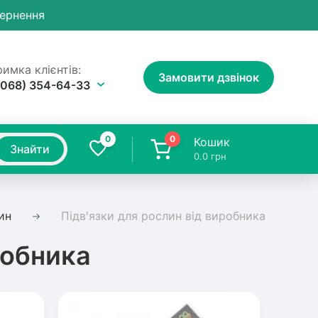
вернення
имка клієнтів:
Замовити дзвінок
(068) 354-64-33
0
0
Кошик
Знайти
0.0
грн
ин
Підв'язки для рослин від виробника
робника