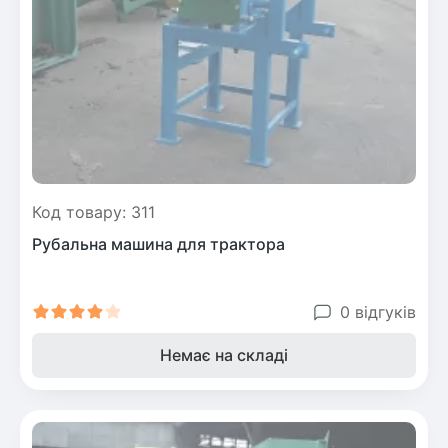
Рослини що в'ються
Гліцинія (Вістерія)
Жимолость декоративна
Плющ
Клематіс
Код товару: 311
Рубальна машина для трактора
0 відгуків
Немає на складі