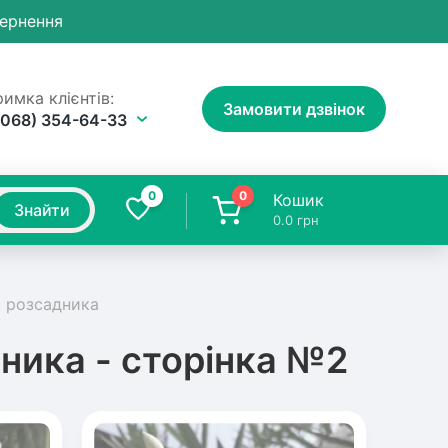
вернення
имка клієнтів:
Замовити дзвінок
(068) 354-64-33
0
0
Кошик
Знайти
0.0
грн
з розсадника
ника - сторінка №2