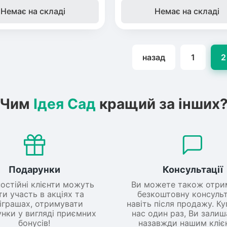
Немає на складі
Немає на складі
Бобовник
ос
(Жерновець)
назад
1
2
иха
Калина
Чим
Ідея Сад
кращий за інших
Піраканта
идная слива
Бузина
Подарунки
Консультації
ська груша
постійні клієнти можуть
Ви можете також отри
ти участь в акціях та
безкоштовну консульт
іграшах, отримувати
навіть після продажу. К
нки у вигляді приємних
нас один раз, Ви зали
бонусів!
назавжди нашим кліє