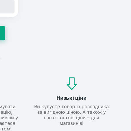
?
Низькі ціни
мувати
Ви купуєте товар із розсадника
ацію,
за вигідною ціною. А також у
упивши у
нас є і оптові ціни – для
шаєтеся
магазинів!
нтом!