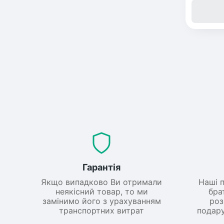
Абрик
Обліп
Кизил
Дипло
Гарантія
Азіат
Якщо випадково Ви отримали
Наші 
неякісний товар, то ми
бра
замінимо його з урахуванням
роз
транспортних витрат
подару