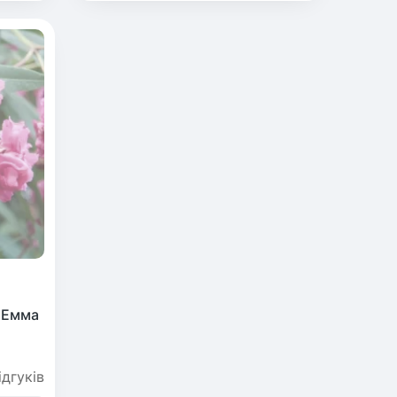
 Емма
ідгуків